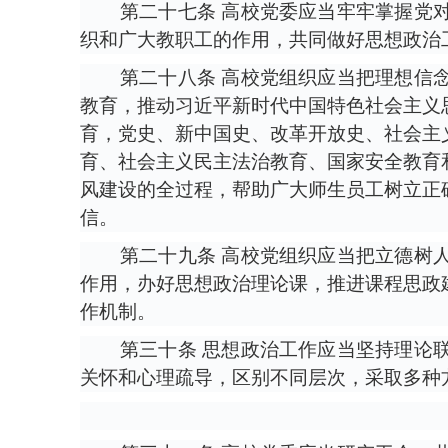
第二十七条 高校党委应当牢牢掌握党
织和广大教职工的作用，共同做好思想政治
第二十八条 高校党组织应当把理想信
教育，推动习近平新时代中国特色社会主义
育，党史、新中国史、改革开放史、社会主
育、社会主义民主法治教育、国家安全教育
风建设的全过程，帮助广大师生员工树立正
信。
第二十九条 高校党组织应当把立德树
作用，办好思想政治理论课，推进课程思政
作机制。
第三十条 思想政治工作应当坚持理论
关怀和心理疏导，区别不同层次，采取多种