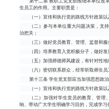
第十二条 教职工党支部围绕本单位改
生员工的作用。主要职责是：
（一）宣传和执行党的路线方针政策以
（二）参与本单位重大问题决策，支
治把关；
（三）做好党员教育、管理、监督和服
（四）培养教育入党积极分子，做好发
（五）加强师德师风建设，有针对性地
（六）密切联系群众，经常听取师生员
第十三条 学生党支部应当加强思想政
（一）宣传和执行党的路线方针政策以
（二）加强对学生党员的教育、管理
响、带动广大学生明确学习目的，完成学习