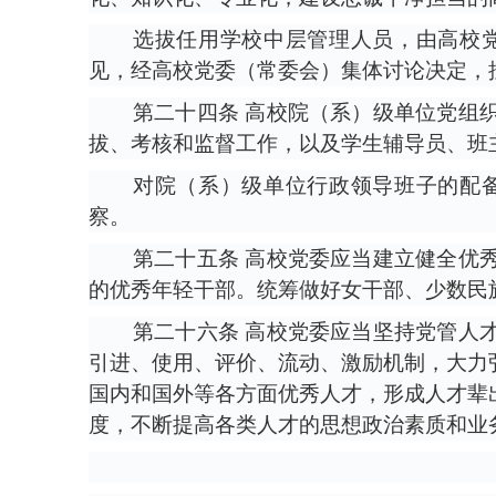
选拔任用学校中层管理人员，由高校
见，经高校党委（常委会）集体讨论决定，
第二十四条 高校院（系）级单位党组
拔、考核和监督工作，以及学生辅导员、班
对院（系）级单位行政领导班子的配
察。
第二十五条 高校党委应当建立健全优
的优秀年轻干部。统筹做好女干部、少数民
第二十六条 高校党委应当坚持党管人
引进、使用、评价、流动、激励机制，大力
国内和国外等各方面优秀人才，形成人才辈
度，不断提高各类人才的思想政治素质和业