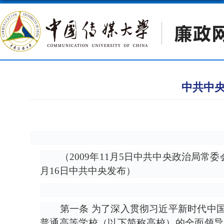
中共中
（
2009
年
11
月
5
日中共中央政治局常委
月
16
日中共中央发布）
第一条 为了深入贯彻习近平新时代中
普通高等学校（以下简称高校）的全面领导