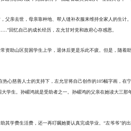
，父亲去世，母亲靠种地、帮人缝补衣服来维持全家人的生计。“
……”回忆自己的成长经历，左允甘对党和政府心存感恩。
经常资助山区贫困学生上学，退休后更是乐此不疲。但是，随着
，在热心慈善人士的支持下，左允甘将自己创作的105幅字画，在
贫困大学生。孙嵋鸿就是受助者之一。孙嵋鸿的父亲在她读大三
助其学费生活费，还一再叮嘱她要认真完成学业。“左爷爷”的