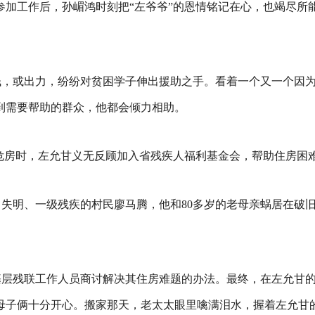
加工作后，孙嵋鸿时刻把“左爷爷”的恩情铭记在心，也竭尽所能
钱，或出力，纷纷对贫困学子伸出援助之手。看着一个又一个因
到需要帮助的群众，他都会倾力相助。
住危房时，左允甘义无反顾加入省残疾人福利基金会，帮助住房困
失明、一级残疾的村民廖马腾，他和80多岁的老母亲蜗居在破
基层残联工作人员商讨解决其住房难题的办法。最终，在左允甘
，母子俩十分开心。搬家那天，老太太眼里噙满泪水，握着左允甘