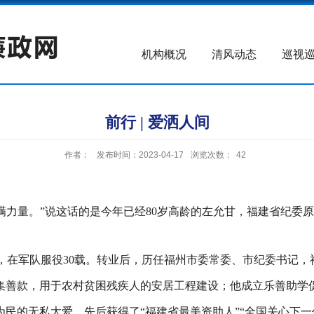
机构概况
清风动态
巡视
前行 | 爱洒人间
作者：
发布时间：2023-04-17
浏览次数：
42
满力量。”说这话的是今年已经80岁高龄的左允甘，福建省纪委
产党，在军队服役30载。转业后，历任福州市委常委、市纪委书记，
善款，用于农村贫困残疾人的安居工程建设；他成立乐善助学促
民的无私大爱，先后获得了“福建省最美资助人”“全国关心下一