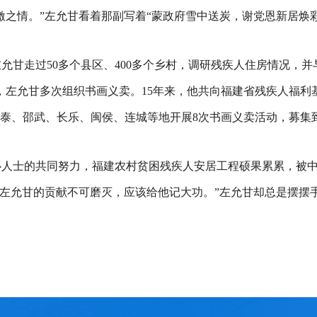
之情。”左允甘看着那副写着“蒙政府雪中送炭，谢党恩新居焕
允甘走过50多个县区、400多个乡村，调研残疾人住房情况，
左允甘多次组织书画义卖。15年来，他共向福建省残疾人福利基
永泰、邵武、长乐、闽侯、连城等地开展8次书画义卖活动，募集
心人士的共同努力，福建农村贫困残疾人安居工程硕果累累，被
左允甘的贡献不可磨灭，应该给他记大功。”左允甘却总是摆摆