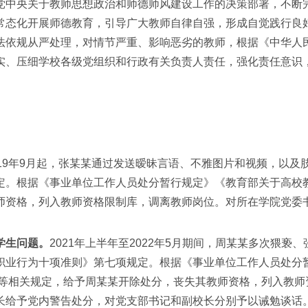
党中央关于教师思想政治和师德师风建设工作的决策部署，不断
常态化开展师德教育，引导广大教师自律自强，形成自觉践行良
法依规从严处理，对情节严重、影响恶劣的教师，根据《中华人
实、压细学校各级党组织和行政有关负责人责任，强化责任意识
019年9月起，张某某通过发送暧昧言语、不雅图片和视频，以
定。根据《事业单位工作人员处分暂行规定》《教育部关于高校
师资格，列入教师资格限制库，调离教师岗位。对所在学院党委
学生问题。
2021年上半年至2022年5月期间，周某某多次猥亵
职业行为十项准则》第七项规定。根据《事业单位工作人员处分
》等相关规定，给予周某某开除处分，丧失其教师资格，列入教
长给予党内警告处分，对党支部书记和副校长分别予以诫勉谈话