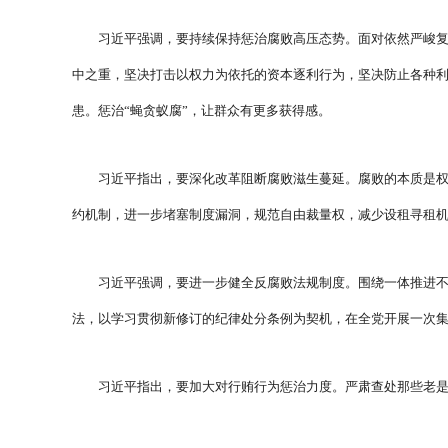
习近平强调，要持续保持惩治腐败高压态势。面对依然严峻复
中之重，坚决打击以权力为依托的资本逐利行为，坚决防止各种
患。惩治“蝇贪蚁腐”，让群众有更多获得感。
习近平指出，要深化改革阻断腐败滋生蔓延。腐败的本质是
约机制，进一步堵塞制度漏洞，规范自由裁量权，减少设租寻租
习近平强调，要进一步健全反腐败法规制度。围绕一体推进不
法，以学习贯彻新修订的纪律处分条例为契机，在全党开展一次
习近平指出，要加大对行贿行为惩治力度。严肃查处那些老