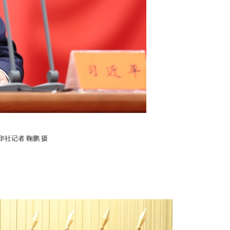
社记者 鞠鹏 摄