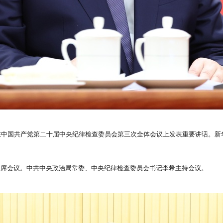
在中国共产党第二十届中央纪律检查委员会第三次全体会议上发表重要讲话。新华
出席会议。中共中央政治局常委、中央纪律检查委员会书记李希主持会议。