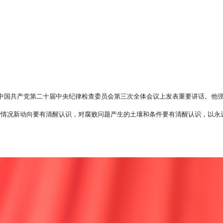
中国共产党第二十届中央纪律检查委员会第三次全体会议上发表重要讲话。他
新情况新动向要有清醒认识，对腐败问题产生的土壤和条件要有清醒认识，以永