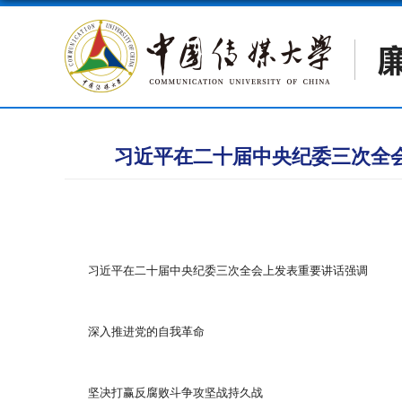
习近平在二十届中央纪委三次全会
习近平在二十届中央纪委三次全会上发表重要讲话强调
深入推进党的自我革命
坚决打赢反腐败斗争攻坚战持久战