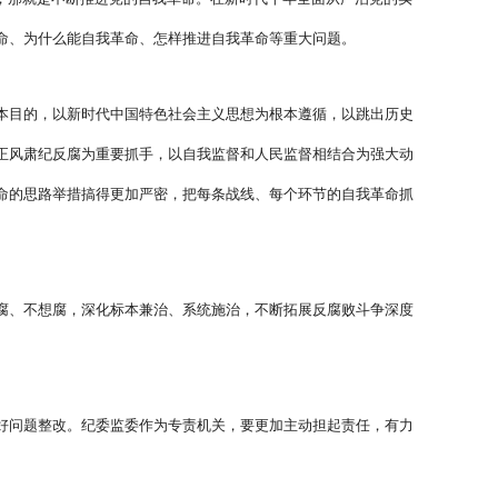
命、为什么能自我革命、怎样推进自我革命等重大问题。
本目的，以新时代中国特色社会主义思想为根本遵循，以跳出历史
正风肃纪反腐为重要抓手，以自我监督和人民监督相结合为强大动
命的思路举措搞得更加严密，把每条战线、每个环节的自我革命抓
腐、不想腐，深化标本兼治、系统施治，不断拓展反腐败斗争深度
好问题整改。纪委监委作为专责机关，要更加主动担起责任，有力