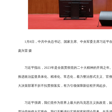
1月8日，中共中央总书记、国家主席、中央军委主席习近平
庞兴雷 摄
习近平指出，2023年是全面贯彻党的二十大精神的开局之
推进政治监督具体化、精准化、常态化，着力整治形式主义、官
大决策部署不折不扣贯彻落实，有力引领保障新征程开局起步。
习近平强调，我们党作为世界上最大的马克思主义执政党，
严治党的伟大实践中，我们不断进行实践探索和理论思考，在毛泽