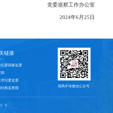
党委巡察工作办公室
2024
年
6
月
25
日
关链接
央纪委国家监委
育部
京市纪委监委
清风中传微信公众号
国纪检监察报
31 号