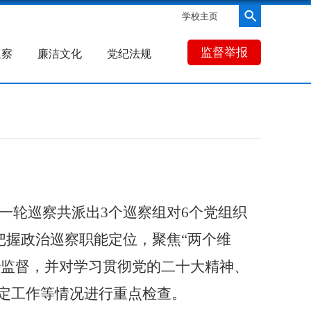
学校主页
监督举报
巡察
廉洁文化
党纪法规
一轮巡察共派出
3
个巡察组对
6
个党组织
把握政治巡察职能定位，聚焦
“
两个维
治监督，并对学习贯彻党的二十大精神、
定工作等情况进行重点检查。