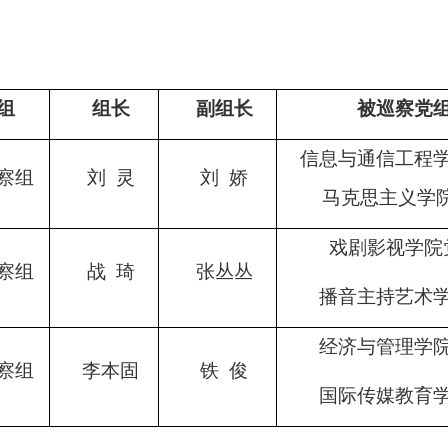
组
组长
副组长
被巡察党
信息与通信工程
察组
刘
灵
刘
娇
马克思主义学
戏剧影视学院
察组
战
琦
张丛丛
播音主持艺术
经济与管理学
察组
李本固
铁
俊
国际传媒教育