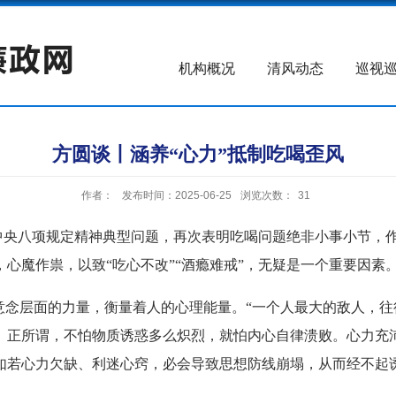
机构概况
清风动态
巡视
方圆谈丨涵养“心力”抵制吃喝歪风
作者：
发布时间：2025-06-25
浏览次数：
31
央八项规定精神典型问题，再次表明吃喝问题绝非小事小节，作
心魔作祟，以致“吃心不改”“酒瘾难戒”，无疑是一个重要因素
念层面的力量，衡量着人的心理能量。“一个人最大的敌人，往
。正所谓，不怕物质诱惑多么炽烈，就怕内心自律溃败。心力充
如若心力欠缺、利迷心窍，必会导致思想防线崩塌，从而经不起诱