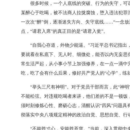
很多时候，一个人底线的突破、行为的失守，可谓“
某醉心于吃喝，被不法商人拉拢腐蚀，堕入违法犯罪
一次次“醉”倒，逐渐迷失方向、失守底线……“一念
点，“请君入席”的真正目的是“请君入瓮”。
“自我心存道，外物少能逼。”习近平总书记指出，
要就看在私底下、无人时、细微处，能否以内无妄思保
常生活严起，从小事小节上加强修养，在一点一滴中
吃，吃了会有什么后果，修好共产党人的“心学”，练
“举头三尺有神明”。对于党员干部而言，此“神明
不能松弦。对违规吃喝者来讲，他们差的不是一顿饭
须时刻修炼心性、磨砺心志，清醒认识“四风”问题具
彻落实中央八项规定精神的政治自觉、思想自觉、行
“不能胜寸心，安能胜苍穹。”当前，深入贯彻中央