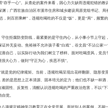
存乎一心”。从查处的案件来看，因心力欠缺而违规犯错的教
深渊；广西壮族自治区岑溪市住房和城乡建设局原党组书记、局长
放恣，则百邪乘衅”，违规吃喝吃的不仅是“饭”，更是“局”，频
守住拒腐防变防线，最紧要的是守住内心，从小事小节上守起
证外无妄动。焦裕禄不允许孩子看“白戏”，谷文昌“不沾公家一
完善自己，以实际行动为我们树立了榜样。面对吃喝歪风，党员
就强大心力，做到“守正为心，疾恶不惧”。
”就是党的纪律规矩。当前，违规吃喝呈现出花样翻新、隐形变
，差的是思想上正本清源、固本培元的定力；他们也不缺一杯酒，
有顽固性、反复性，清醒认识违规吃喝的严重政治危害，不以“下
动自觉。
八项规定精神学习教育正在全党开展。面对别人的案例，不能