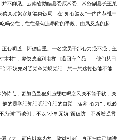
训并不鲜见。云南省勐腊县委原常委、常务副县长王某
蔡某频繁参加酒桌饭局，在“知心酒友”一声声恭维中
繁的吃喝交往，往往是勾连攀附的手段、由风及腐的起
，正心明道、怀德自重。一名党员干部心力强不强，主
寸木材”，廖俊波追到电梯口退回海产品……他们从日
干部不妨先对照党章党规党纪，想一想这顿饭能不能
异的特点，更加凸显狠刹违规吃喝之风决不能手软，决
缺的是学纪知纪明纪守纪的自觉。涵养“心力”，就必
不为例”而破例，不以“小事无妨”而破防，不断增强贯
一看了之，而应以案为鉴、防微杜渐，真正把自己摆进