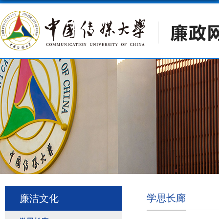
学思长廊
廉洁文化