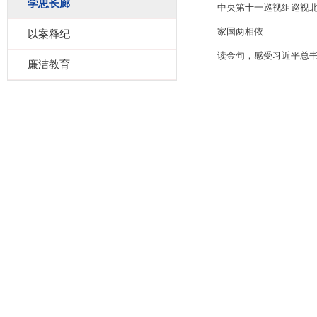
学思长廊
中央第十一巡视组巡视
家国两相依
以案释纪
读金句，感受习近平总
廉洁教育